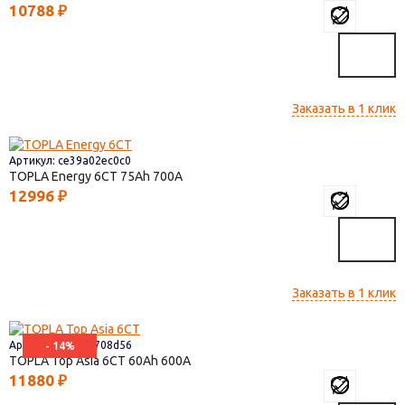
10788
₽
Заказать в 1 клик
Артикул: ce39a02ec0c0
TOPLA Energy 6СТ
75
700
12996
₽
Заказать в 1 клик
Артикул: 449fda708d56
- 14%
TOPLA Top Asia 6СТ
60
600
11880
₽