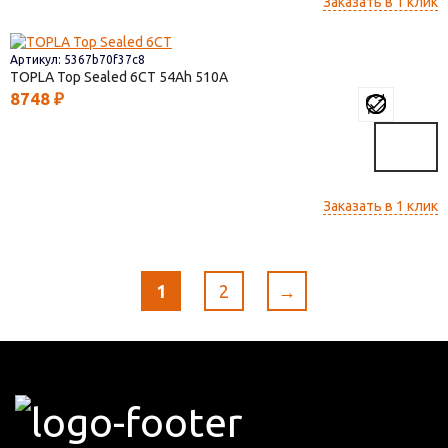
Заказать в 1 клик
Артикул: 5367b70f37c8
TOPLA Top Sealed 6СТ
54
510
8748
₽
Заказать в 1 клик
1
2
→