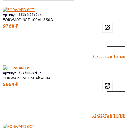
Артикул: 883b4f29d2a4
FORWARD 6СТ
100
850
9768
₽
Заказать в 1 клик
Артикул: d54d8869cf0d
FORWARD 6СТ
50
400
5664
₽
Заказать в 1 клик