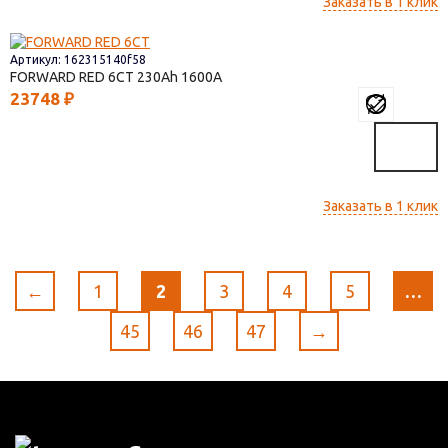
Заказать в 1 клик
Артикул: 162315140f58
FORWARD RED 6СТ
230
1600
23748
₽
Заказать в 1 клик
←
1
2
3
4
5
…
45
46
47
→