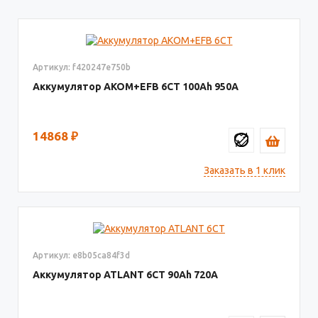
Артикул: f420247e750b
Аккумулятор AKOM+EFB 6СТ
100
950
14868
₽
Заказать в 1 клик
Артикул: e8b05ca84f3d
Аккумулятор ATLANT 6СТ
90
720