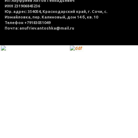
ИП Ануфриев Антон Геннадьевич
ИНН 231906845236
Юр. адрес: 354054, Краснодарский край, г. Сочи, с.
Измайловка, пер. Калиновый, дом 14 б, кв. 10
Телефон +79183051049
Почта: anufriev.antoshka@mail.ru
МЕНЮ
Каталог товаров
Оплата и доставка
О нас
Услуги
Акции
Политика конфиденциальности
Согласие на обработку персональных данных
Контакты