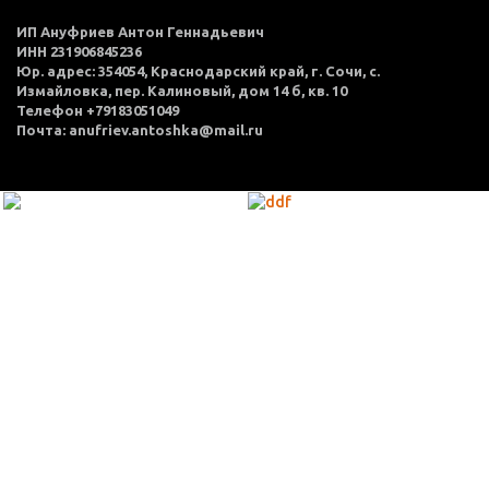
ИП Ануфриев Антон Геннадьевич
ИНН 231906845236
Юр. адрес: 354054, Краснодарский край, г. Сочи, с.
Измайловка, пер. Калиновый, дом 14 б, кв. 10
Телефон +79183051049
Почта: anufriev.antoshka@mail.ru
МЕНЮ
Каталог товаров
Оплата и доставка
О нас
Услуги
Акции
Политика конфиденциальности
Согласие на обработку персональных данных