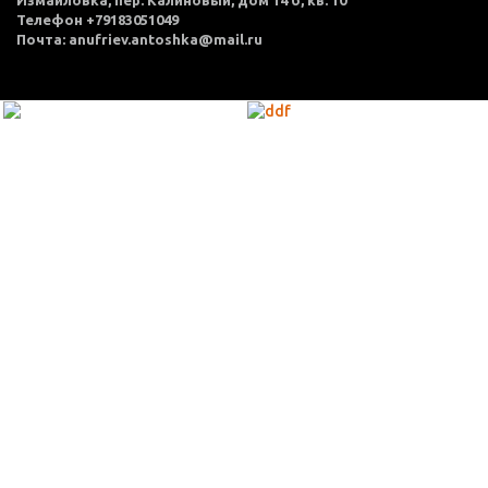
Телефон +79183051049
Почта: anufriev.antoshka@mail.ru
МЕНЮ
Каталог товаров
Оплата и доставка
О нас
Услуги
Акции
Политика конфиденциальности
Согласие на обработку персональных данных
Контакты