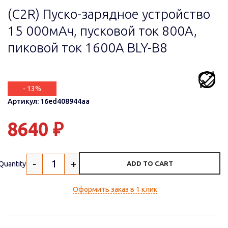
(C2R) Пуско-зарядное устройство
15 000мАч, пусковой ток 800A,
пиковой ток 1600A BLY-B8
- 13%
Артикул: 16ed408944aa
8640
₽
-
+
Quantity
ADD TO CART
Оформить заказ в 1 клик