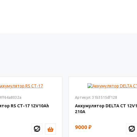
9ff64a8032a
Артикул: 31b3515df128
ятор RS СТ-17
12V10
Аккумулятор DELTA СТ
12V
210
9000
₽