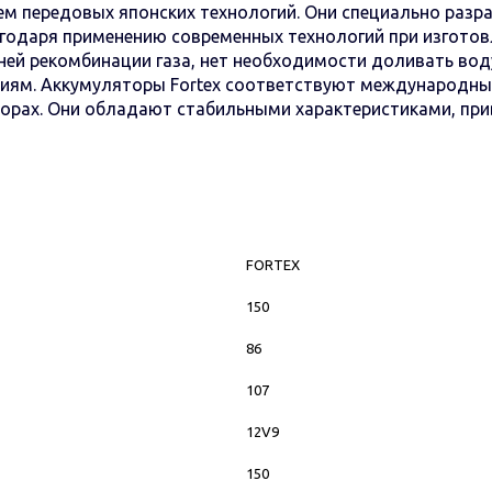
ем передовых японских технологий. Они специально разр
агодаря применению современных технологий при изгото
ней рекомбинации газа, нет необходимости доливать воду
ниям. Аккумуляторы Fortex соответствуют международн
торах. Они обладают стабильными характеристиками, пр
FORTEX
150
86
107
12V9
150