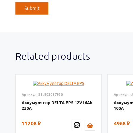
Related products
Артикул: 39c903097930
Артикул: c
Аккумулятор DELTA EPS
12V16
Аккумул
230
100
11208
₽
4968
₽