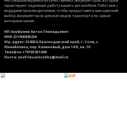
Мы специализируемся на качественных аккумуляторах, которые
гарантируют надежную работу вашего автомобиля. Работаем с
ведущими производителями, чтобы предоставить вам широкий
выбор аккумуляторов для всех видов транспорта по самым
выгодным ценам
ИП Ануфриев Антон Геннадьевич
ИНН 231906845236
Юр. адрес: 354054, Краснодарский край, г. Сочи, с.
Измайловка, пер. Калиновый, дом 14 б, кв. 10
Телефон +79183051049
Почта: anufriev.antoshka@mail.ru
МЕНЮ
Каталог товаров
Оплата и доставка
О нас
Услуги