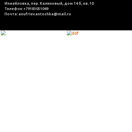
Измайловка, пер. Калиновый, дом 14 б, кв. 10
Телефон +79183051049
Почта: anufriev.antoshka@mail.ru
МЕНЮ
Каталог товаров
Оплата и доставка
О нас
Услуги
Акции
Политика конфиденциальности
Согласие на обработку персональных данных
Контакты