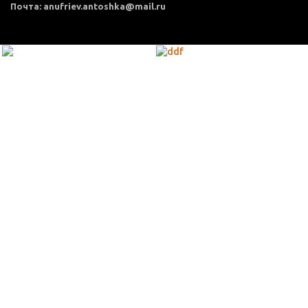
Почта: anufriev.antoshka@mail.ru
МЕНЮ
Каталог товаров
Оплата и доставка
О нас
Услуги
Акции
Политика конфиденциальности
Согласие на обработку персональных данных
Контакты
КОНТАКТЫ