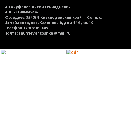
ИП Ануфриев Антон Геннадьевич
ИНН 231906845236
Юр. адрес: 354054, Краснодарский край, г. Сочи, с.
Измайловка, пер. Калиновый, дом 14 б, кв. 10
Телефон +79183051049
Почта: anufriev.antoshka@mail.ru
МЕНЮ
Каталог товаров
Оплата и доставка
О нас
Услуги
Акции
Политика конфиденциальности
Согласие на обработку персональных данных